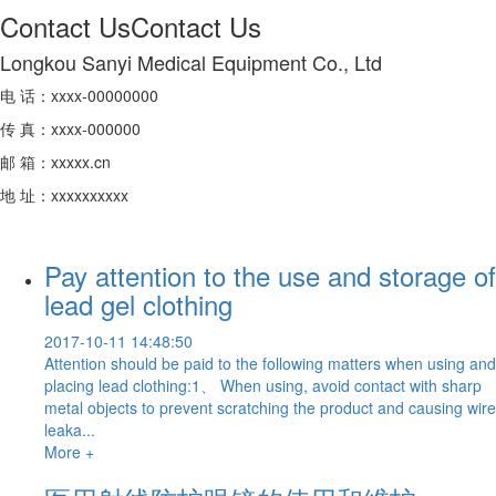
Contact Us
Contact Us
Longkou Sanyi Medical Equipment Co., Ltd
电 话：xxxx-00000000
传 真：xxxx-000000
邮 箱：xxxxx.cn
地 址：xxxxxxxxxx
Pay attention to the use and storage of
lead gel clothing
2017-10-11 14:48:50
Attention should be paid to the following matters when using and
placing lead clothing:1、 When using, avoid contact with sharp
metal objects to prevent scratching the product and causing wire
leaka...
More +