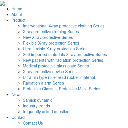
Home
About
Product
Interventional X-ray protective clothing Series
X-ray protective clothing Series
New X-ray protective Series
Flexible X-ray protection Series
Ultra flexible X-ray protection Series
Soft imported materials X-ray protective Series
New patients with radiation protection Series
Medical protective glass plate Series
X-ray protective device Series
Ultrathin type roller lead rubber material
Radiation alarm Series
Protective Glasses, Protective Mask Series
News
Samick dynamic
Industry trends
frequently asked questions
Contact
Contact Us