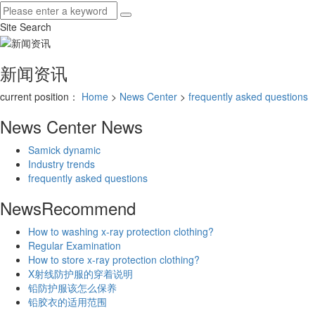
Site Search
新闻资讯
current position：
Home
>
News Center
>
frequently asked questions
News Center
News
Samick dynamic
Industry trends
frequently asked questions
News
Recommend
How to washing x-ray protection clothing?
Regular Examination
How to store x-ray protection clothing?
X射线防护服的穿着说明
铅防护服该怎么保养
铅胶衣的适用范围